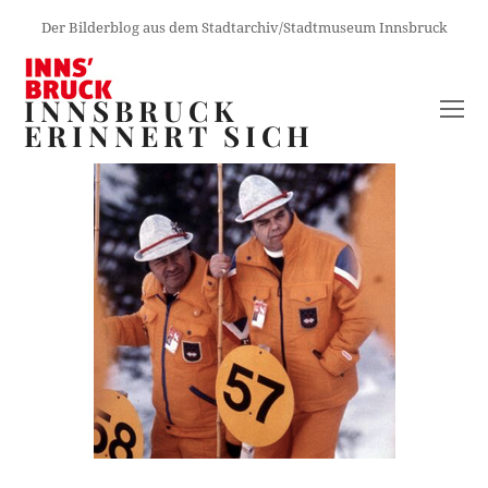
Der Bilderblog aus dem Stadtarchiv/Stadtmuseum Innsbruck
INNSBRUCK
O
ERINNERT SICH
M
M