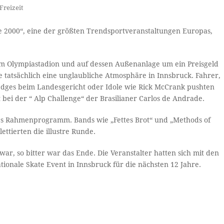
Freizeit
nge 2000“, eine der größten Trendsportveranstaltungen Europas,
m Olympiastadion und auf dessen Außenanlage um ein Preisgeld
 tatsächlich eine unglaubliche Atmosphäre in Innsbruck. Fahrer,
Ledges beim Landesgericht oder Idole wie Rick McCrank pushten
 bei der “ Alp Challenge“ der Brasilianer Carlos de Andrade.
tes Rahmenprogramm. Bands wie „Fettes Brot“ und „Methods of
ttierten die illustre Runde.
ar, so bitter war das Ende. Die Veranstalter hatten sich mit den
ionale Skate Event in Innsbruck für die nächsten 12 Jahre.