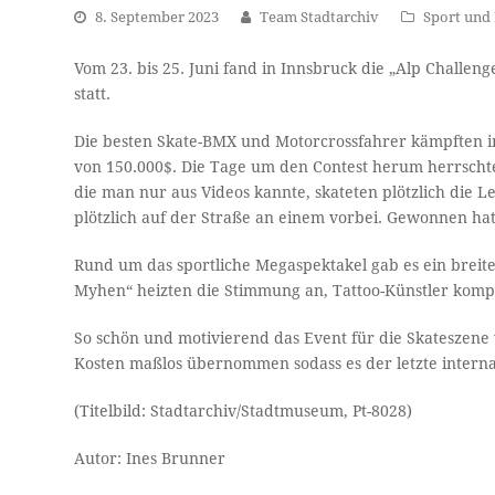
8. September 2023
Team Stadtarchiv
Sport und 
Vom 23. bis 25. Juni fand in Innsbruck die „Alp Challe
statt.
Die besten Skate-BMX und Motorcrossfahrer kämpften i
von 150.000$. Die Tage um den Contest herum herrschte
die man nur aus Videos kannte, skateten plötzlich die 
plötzlich auf der Straße an einem vorbei. Gewonnen hat
Rund um das sportliche Megaspektakel gab es ein brei
Myhen“ heizten die Stimmung an, Tattoo-Künstler komple
So schön und motivierend das Event für die Skateszene w
Kosten maßlos übernommen sodass es der letzte internat
(Titelbild: Stadtarchiv/Stadtmuseum, Pt-8028)
Autor: Ines Brunner