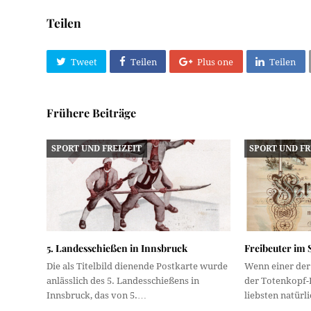
Teilen
Tweet
Teilen
Plus one
Teilen
Frühere Beiträge
SPORT UND FREIZEIT
SPORT UND FR
5. Landesschießen in Innsbruck
Freibeuter i
Die als Titelbild dienende Postkarte wurde
Wenn einer der
anlässlich des 5. Landesschießens in
der Totenkopf-
Innsbruck, das von 5.…
liebsten natürl