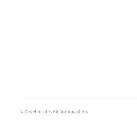
previous
Das Haus des Büchsenmachers
post: