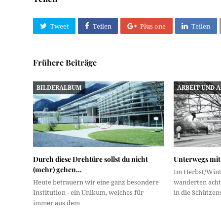
Tweet
Teilen
Plus one
Teilen
Frühere Beiträge
BILDERALBUM
ARBEIT UND 
Durch diese Drehtüre sollst du nicht
Unterwegs mit
(mehr) gehen…
Im Herbst/Wint
Heute betrauern wir eine ganz besondere
wanderten ach
Institution - ein Unikum, welches für
in die Schütze
immer aus dem…