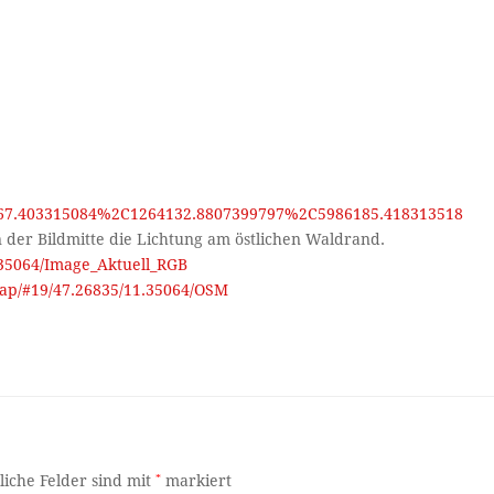
:
7.403315084%2C1264132.8807399797%2C5986185.418313518
 der Bildmitte die Lichtung am östlichen Waldrand.
1.35064/Image_Aktuell_RGB
-map/#19/47.26835/11.35064/OSM
liche Felder sind mit
*
markiert