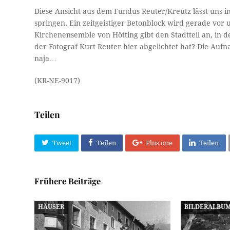
Diese Ansicht aus dem Fundus Reuter/Kreutz lässt uns i
springen. Ein zeitgeistiger Betonblock wird gerade vor 
Kirchenensemble von Hötting gibt den Stadtteil an, in
der Fotograf Kurt Reuter hier abgelichtet hat? Die Auf
naja…
(KR-NE-9017)
Teilen
Tweet
Teilen
Plus one
Teilen
Frühere Beiträge
HÄUSER
BILDERALBU