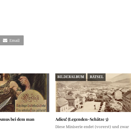
Email
M
BILDERALBUM
RÄTSEL
smus bei dem man
Adieu! (Legenden-Schätze 5)
Diese Miniserie endet (vorerst) und zwar