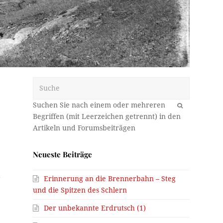
Suche
OK
r
Neueste Beiträge
d
Erinnerung an die Brennerbahn – Steg
und die Spitzen des Schlern
Der unbekannte Erdrutsch (1)