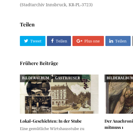
(Stadtarchiv Innsbruck, KR-PL-3723)
Teilen
Tweet
Teilen
Plus one
Teilen
Frühere Beiträge
BILDERALBUM
GASTHÄUSER
BILDERALBU
Lokal-Geschichten: In der Stube
Der Anachroni
mitmuss 1
Eine gemütliche Wirtshausstube zu