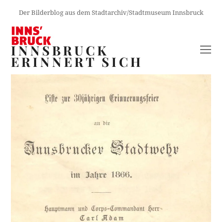
Der Bilderblog aus dem Stadtarchiv/Stadtmuseum Innsbruck
INNSBRUCK
O
ERINNERT SICH
M
M