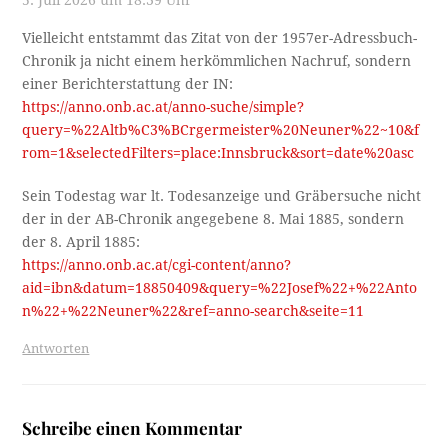
5. Juli 2026 um 18:39 Uhr
Vielleicht entstammt das Zitat von der 1957er-Adressbuch-
Chronik ja nicht einem herkömmlichen Nachruf, sondern
einer Berichterstattung der IN:
https://anno.onb.ac.at/anno-suche/simple?
query=%22Altb%C3%BCrgermeister%20Neuner%22~10&f
rom=1&selectedFilters=place:Innsbruck&sort=date%20asc
Sein Todestag war lt. Todesanzeige und Gräbersuche nicht
der in der AB-Chronik angegebene 8. Mai 1885, sondern
der 8. April 1885:
https://anno.onb.ac.at/cgi-content/anno?
aid=ibn&datum=18850409&query=%22Josef%22+%22Anto
n%22+%22Neuner%22&ref=anno-search&seite=11
Antworten
Schreibe einen Kommentar