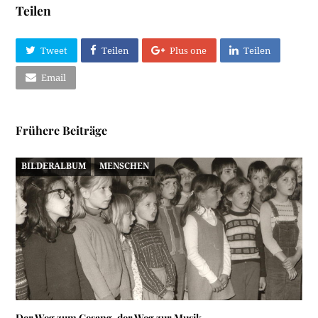
Teilen
Tweet
Teilen
Plus one
Teilen
Email
Frühere Beiträge
BILDERALBUM
MENSCHEN
Der Weg zum Gesang, der Weg zur Musik