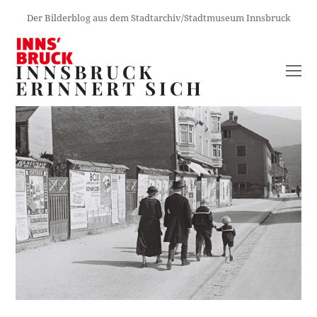
Der Bilderblog aus dem Stadtarchiv/Stadtmuseum Innsbruck
INNSBRUCK
O
ERINNERT SICH
M
M