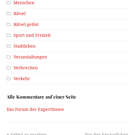
Menschen
Rätsel
Rätsel gelöst
Sport und Freizeit
Stadtleben
Veranstaltungen
Verbrechen
Verkehr
Alle Kommentare auf einer Seite
Das Forum der ExpertInnen
previous
next
Selten so gesehen
Von der herzoglichen