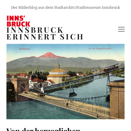
Der Bilderblog aus dem Stadtarchiv/Stadtmuseum Innsbruck
INNSBRUCK
O
ERINNERT SICH
M
M
Von der herzoglichen