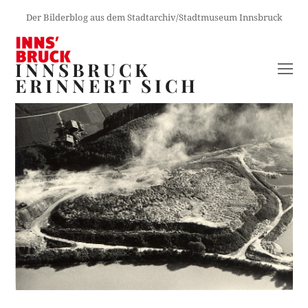
Der Bilderblog aus dem Stadtarchiv/Stadtmuseum Innsbruck
INNSBRUCK
O
ERINNERT SICH
M
M