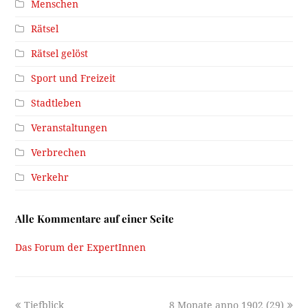
Menschen
Rätsel
Rätsel gelöst
Sport und Freizeit
Stadtleben
Veranstaltungen
Verbrechen
Verkehr
Alle Kommentare auf einer Seite
Das Forum der ExpertInnen
previous
next
Tiefblick
8 Monate anno 1902 (29)