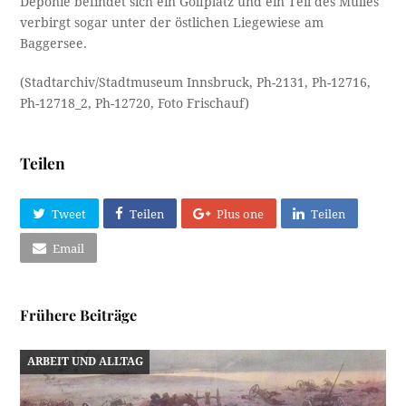
Deponie befindet sich ein Golfplatz und ein Teil des Mülles
verbirgt sogar unter der östlichen Liegewiese am
Baggersee.
(Stadtarchiv/Stadtmuseum Innsbruck, Ph-2131, Ph-12716,
Ph-12718_2, Ph-12720, Foto Frischauf)
Teilen
Tweet
Teilen
Plus one
Teilen
Email
Frühere Beiträge
ARBEIT UND ALLTAG