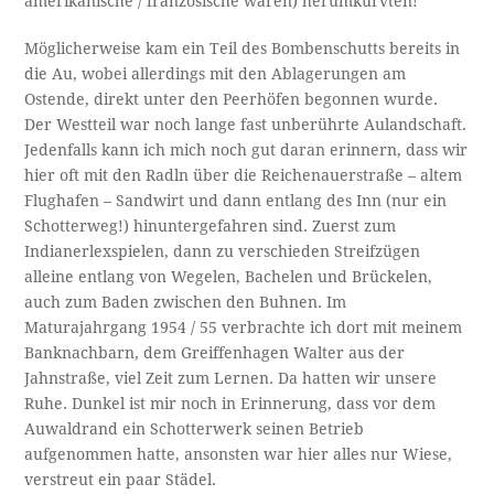
amerikanische / französische waren) herumkurvten!
Möglicherweise kam ein Teil des Bombenschutts bereits in
die Au, wobei allerdings mit den Ablagerungen am
Ostende, direkt unter den Peerhöfen begonnen wurde.
Der Westteil war noch lange fast unberührte Aulandschaft.
Jedenfalls kann ich mich noch gut daran erinnern, dass wir
hier oft mit den Radln über die Reichenauerstraße – altem
Flughafen – Sandwirt und dann entlang des Inn (nur ein
Schotterweg!) hinuntergefahren sind. Zuerst zum
Indianerlexspielen, dann zu verschieden Streifzügen
alleine entlang von Wegelen, Bachelen und Brückelen,
auch zum Baden zwischen den Buhnen. Im
Maturajahrgang 1954 / 55 verbrachte ich dort mit meinem
Banknachbarn, dem Greiffenhagen Walter aus der
Jahnstraße, viel Zeit zum Lernen. Da hatten wir unsere
Ruhe. Dunkel ist mir noch in Erinnerung, dass vor dem
Auwaldrand ein Schotterwerk seinen Betrieb
aufgenommen hatte, ansonsten war hier alles nur Wiese,
verstreut ein paar Städel.