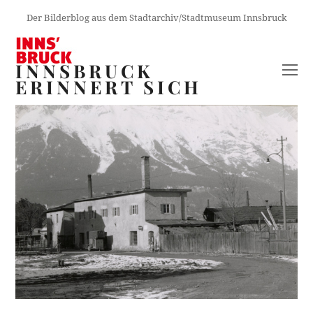
Der Bilderblog aus dem Stadtarchiv/Stadtmuseum Innsbruck
INNSBRUCK
O
ERINNERT SICH
M
M