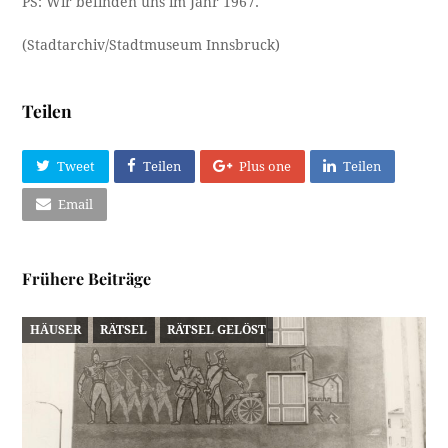
PS: Wir befinden uns im Jahr 1967.
(Stadtarchiv/Stadtmuseum Innsbruck)
Teilen
Tweet
Teilen
Plus one
Teilen
Email
Frühere Beiträge
HÄUSER
RÄTSEL
RÄTSEL GELÖST