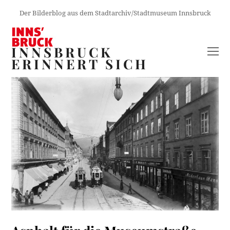
Der Bilderblog aus dem Stadtarchiv/Stadtmuseum Innsbruck
INNSBRUCK
O
ERINNERT SICH
M
M