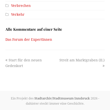
Verbrechen
Verkehr
Alle Kommentare auf einer Seite
Das Forum der ExpertInnen
previous
next
Start für den neuen
Streit am Marktgraben (II.)
post:
post:
Gedenkort
Ein Projekt des
Stadtarchiv/Stadtmuseum Innsbruck
2026 -
dahinter steckt immer eine Geschichte.