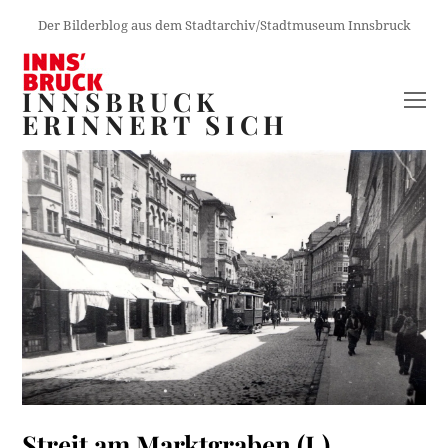
Der Bilderblog aus dem Stadtarchiv/Stadtmuseum Innsbruck
INNSBRUCK
O
ERINNERT SICH
M
M
Streit am Marktgraben (I.)