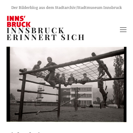
Der Bilderblog aus dem Stadtarchiv/Stadtmuseum Innsbruck
INNSBRUCK
O
ERINNERT SICH
M
M