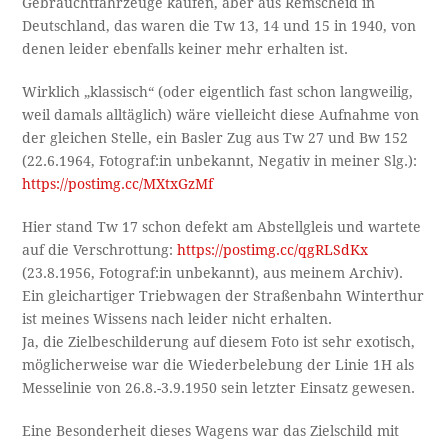
Gebrauchtfahrzeuge kaufen, aber aus Remscheid in
Deutschland, das waren die Tw 13, 14 und 15 in 1940, von
denen leider ebenfalls keiner mehr erhalten ist.
Wirklich „klassisch“ (oder eigentlich fast schon langweilig,
weil damals alltäglich) wäre vielleicht diese Aufnahme von
der gleichen Stelle, ein Basler Zug aus Tw 27 und Bw 152
(22.6.1964, Fotograf:in unbekannt, Negativ in meiner Slg.):
https://postimg.cc/MXtxGzMf
Hier stand Tw 17 schon defekt am Abstellgleis und wartete
auf die Verschrottung:
https://postimg.cc/qgRLSdKx
(23.8.1956, Fotograf:in unbekannt), aus meinem Archiv).
Ein gleichartiger Triebwagen der Straßenbahn Winterthur
ist meines Wissens nach leider nicht erhalten.
Ja, die Zielbeschilderung auf diesem Foto ist sehr exotisch,
möglicherweise war die Wiederbelebung der Linie 1H als
Messelinie von 26.8.-3.9.1950 sein letzter Einsatz gewesen.
Eine Besonderheit dieses Wagens war das Zielschild mit