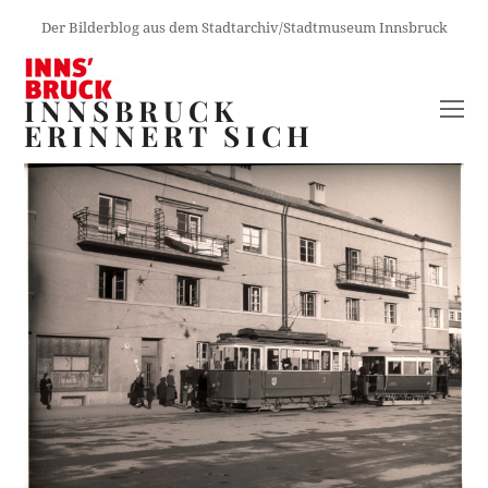
Der Bilderblog aus dem Stadtarchiv/Stadtmuseum Innsbruck
INNSBRUCK
O
ERINNERT SICH
M
M