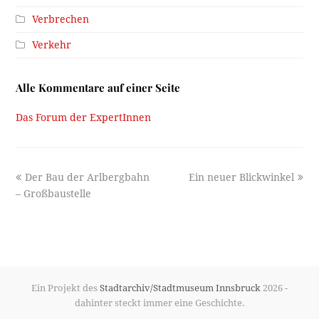
Verbrechen
Verkehr
Alle Kommentare auf einer Seite
Das Forum der ExpertInnen
previous
next
Der Bau der Arlbergbahn
Ein neuer Blickwinkel
post:
post:
– Großbaustelle
Ein Projekt des
Stadtarchiv/Stadtmuseum Innsbruck
2026 -
dahinter steckt immer eine Geschichte.