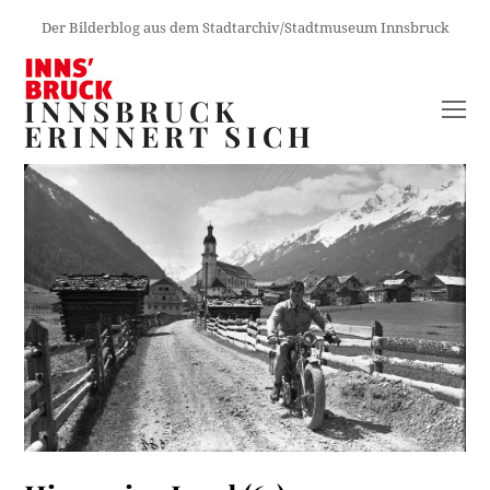
Der Bilderblog aus dem Stadtarchiv/Stadtmuseum Innsbruck
INNSBRUCK
O
ERINNERT SICH
M
M