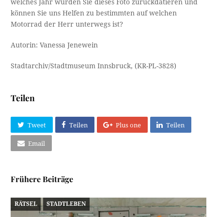
welches Jahr würden Sie dieses Foto zurückdatieren und
können Sie uns Helfen zu bestimmten auf welchen
Motorrad der Herr unterwegs ist?
Autorin: Vanessa Jenewein
Stadtarchiv/Stadtmuseum Innsbruck, (KR-PL-3828)
Teilen
Tweet
Teilen
Plus one
Teilen
Email
Frühere Beiträge
RÄTSEL
STADTLEBEN