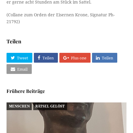
er gerne acht Stunden am Stück im Sattel.
(Collane zum Orden der Eisernen Krone, Signatur Ph-
21792)
Teilen
Tweet
Teilen
Plus one
Teilen
Email
Frühere Beiträge
MENSCHEN
RÄTSEL GELÖST