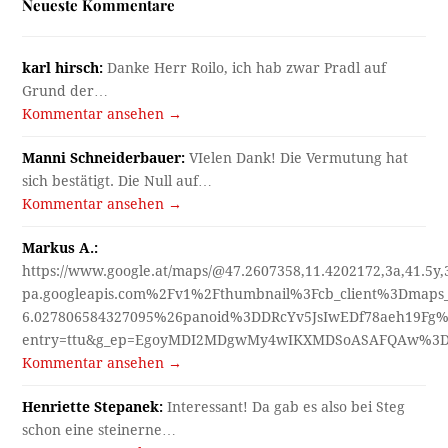
Neueste Kommentare
karl hirsch:
Danke Herr Roilo, ich hab zwar Pradl auf
Grund der…
Kommentar ansehen →
Manni Schneiderbauer:
VIelen Dank! Die Vermutung hat
sich bestätigt. Die Null auf…
Kommentar ansehen →
Markus A.:
https://www.google.at/maps/@47.2607358,11.4202172,3a,41.5y
pa.googleapis.com%2Fv1%2Fthumbnail%3Fcb_client%3Dmap
6.027806584327095%26panoid%3DDRcYv5JsIwEDf78aeh19Fg%
entry=ttu&g_ep=EgoyMDI2MDgwMy4wIKXMDSoASAFQAw%3
Kommentar ansehen →
Henriette Stepanek:
Interessant! Da gab es also bei Steg
schon eine steinerne…