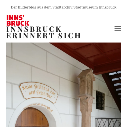
Der Bilderblog aus dem Stadtarchiv/Stadtmuseum Innsbruck
INNSBRUCK
O
ERINNERT SICH
M
M