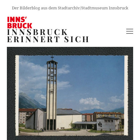
Der Bilderblog aus dem Stadtarchiv/Stadtmuseum Innsbruck
INNSBRUCK
O
ERINNERT SICH
M
M