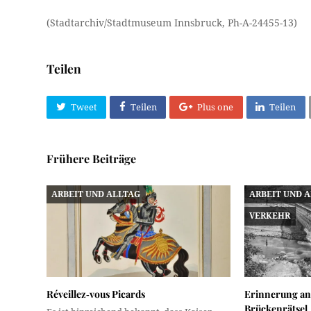
(Stadtarchiv/Stadtmuseum Innsbruck, Ph-A-24455-13)
Teilen
Tweet
Teilen
Plus one
Teilen
Frühere Beiträge
ARBEIT UND ALLTAG
ARBEIT UND 
VERKEHR
Réveillez‑vous Picards
Erinnerung an
Brückenrätsel