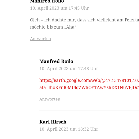
Manfred Roilo
10. April 2023 um 17:45 Uhr
Ojeh – ich dachte mir, dass sich vielleicht am Feier
möchte bis zum „Aha“!
Antworten
Manfred Roilo
10. April 2023 um 17:48 Uhr
https://earth.google.com/web/@47.13478101,10
ata=IhoKFnI0MUlqZW5OYTAwYzhDX1NuVFJDcV
Antworten
Karl Hirsch
10. April 2023 um 18:32 Uhr