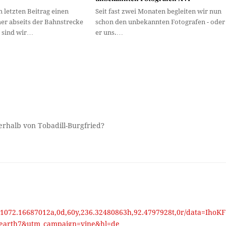
 letzten Beitrag einen
Seit fast zwei Monaten begleiten wir nun
er abseits der Bahnstrecke
schon den unbekannten Fotografen - oder
 sind wir…
er uns.…
erhalb von Tobadill-Burgfried?
,1072.16687012a,0d,60y,236.32480863h,92.4797928t,0r/data=IhoKF
arth7&utm_campaign=vine&hl=de