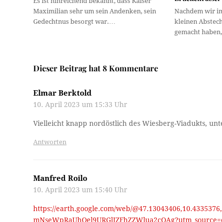
Es ist hinreichend bekannt, dass Kaiser
Maximilian sehr um sein Andenken, sein
Nachdem wir im
Gedechtnus besorgt war.…
kleinen Abstech
gemacht haben,
Dieser Beitrag hat 8 Kommentare
Elmar Berktold
10. April 2023 um 15:33 Uhr
Vielleicht knapp nordöstlich des Wiesberg-Viadukts, unt
Antworten
Manfred Roilo
10. April 2023 um 15:40 Uhr
https://earth.google.com/web/@47.13043406,10.4335376
mNseWpRaUhQel9URGlJZFhZZWlua2cQAg?utm_source=e