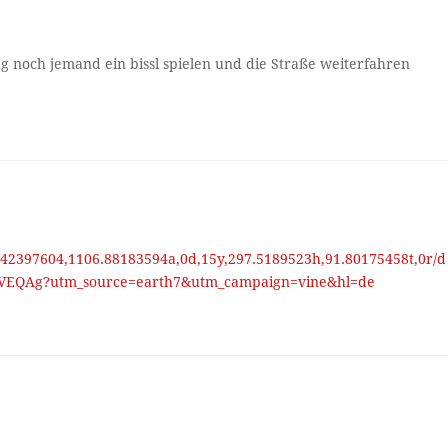
tag noch jemand ein bissl spielen und die Straße weiterfahren
.42397604,1106.88183594a,0d,15y,297.5189523h,91.80175458t,0r/d
EQAg?utm_source=earth7&utm_campaign=vine&hl=de