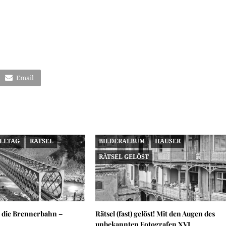
Email
ALLTAG
RÄTSEL
BILDERALBUM
HÄUSER
RÄTSEL GELÖST
 die Brennerbahn –
Rätsel (fast) gelöst! Mit den Augen des
unbekannten Fotografen XVI