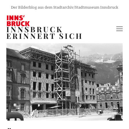
Der Bilderblog aus dem Stadtarchiv/Stadtmuseum Innsbruck
INNSBRUCK
O
ERINNERT SICH
M
M