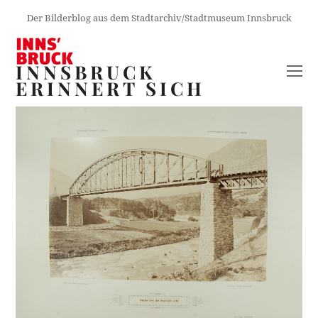
Der Bilderblog aus dem Stadtarchiv/Stadtmuseum Innsbruck
INNSBRUCK
O
ERINNERT SICH
M
M