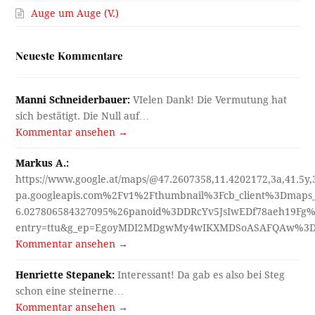
Auge um Auge (V.)
Neueste Kommentare
Manni Schneiderbauer:
VIelen Dank! Die Vermutung hat
sich bestätigt. Die Null auf…
Kommentar ansehen →
Markus A.:
https://www.google.at/maps/@47.2607358,11.4202172,3a,41.5y
pa.googleapis.com%2Fv1%2Fthumbnail%3Fcb_client%3Dmap
6.027806584327095%26panoid%3DDRcYv5JsIwEDf78aeh19Fg%
entry=ttu&g_ep=EgoyMDI2MDgwMy4wIKXMDSoASAFQAw%3
Kommentar ansehen →
Henriette Stepanek:
Interessant! Da gab es also bei Steg
schon eine steinerne…
Kommentar ansehen →