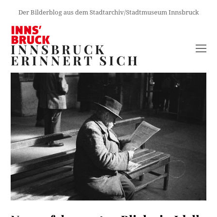
Der Bilderblog aus dem Stadtarchiv/Stadtmuseum Innsbruck
INNSBRUCK
O
ERINNERT SICH
M
M