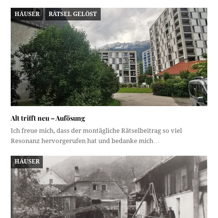
HÄUSER
RÄTSEL GELÖST
Alt trifft neu – Aufösung
Ich freue mich, dass der montägliche Rätselbeitrag so viel
Resonanz hervorgerufen hat und bedanke mich…
HÄUSER