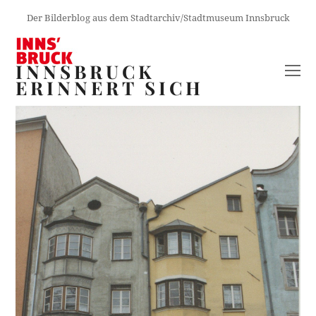
Der Bilderblog aus dem Stadtarchiv/Stadtmuseum Innsbruck
INNSBRUCK
O
ERINNERT SICH
M
M