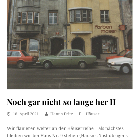
Noch gar nicht so lange her II
18. April 2021
Hanna Fritz
Häuser
Wir flanieren weiter an der Häuserreihe – als nächstes
bleiben wir bei Haus Nr. 9 stehen (Hausnr. 7 ist übrigens