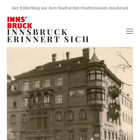
Der Bilderblog aus dem Stadtarchiv/Stadtmuseum Innsbruck
INNSBRUCK
O
ERINNERT SICH
M
M