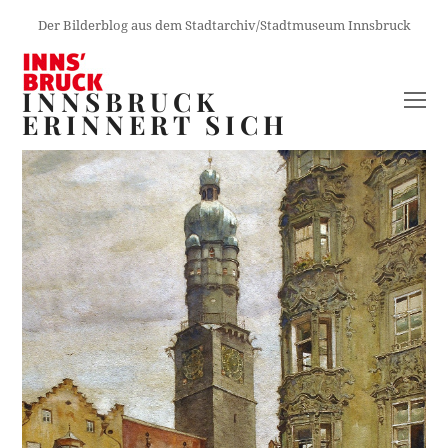
Der Bilderblog aus dem Stadtarchiv/Stadtmuseum Innsbruck
INNSBRUCK
O
ERINNERT SICH
M
M