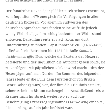
dem berüchtigten Inquisitor Heinrich Kramer.
Der fanatische Hexenjäger plädierte seit seiner Ernennung
zum Inquisitor 1479 energisch für Verfolgungen in allen
deutschen Diözesen. Vor allem im Südwesten des
deutschen Sprachraumes fanden seine Aufrufe jedoch
wenig Widerhall, ja ihm schlug bedeutender Widerstand
entgegen. Daraufhin reiste er nach Rom, um dort
Unterstützung zu finden. Papst Innozenz VIII. (1432–1492)
erließ auf sein Betreiben hin 1484 die Bulle
Summis
desiderantes affectibus,
welche die Existenz der Hexerei
beteuerte und der Inquisition die Autorität geben sollte, sie
zu verfolgen. Mit päpstlichen Rückenwind machte sich der
Hexenjäger auf nach Norden. Im Sommer des folgenden
Jahres legte er die Bulle dem Fürstbischof von Brixen
Georg Golser († 1489) vor, der ihm die Erlaubnis erteilte,
seiner Arbeit im Bistum nachzugehen. Anschließend reiste
Kramer nach Innsbruck weiter, wo er auch die
Genehmigung Erzherzog Sigismunds (1427–1496) einholte,
die allerdings auf ein Jahr befristet war.