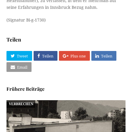
Hexenhammer), zu verfassen, in dem er mehrmals auf
seine Erfahrungen in Innsbruck Bezug nahm.
(Signatur Bi-g-1730)
Teilen
Tweet
Teilen
Plus one
Teilen
Email
Frühere Beiträge
VERBRECHEN