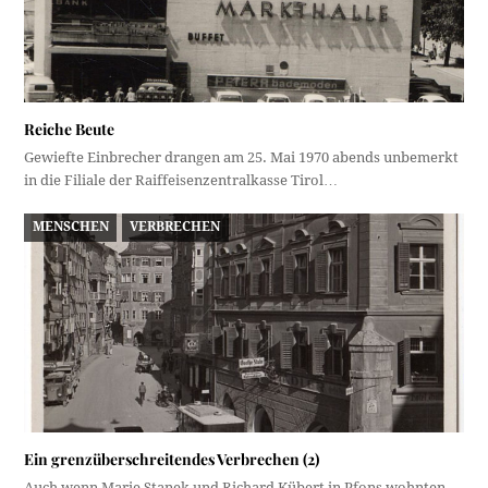
Reiche Beute
Gewiefte Einbrecher drangen am 25. Mai 1970 abends unbemerkt
in die Filiale der Raiffeisenzentralkasse Tirol…
MENSCHEN
VERBRECHEN
Ein grenzüberschreitendes Verbrechen (2)
Auch wenn Marie Stanek und Richard Kübert in Pfons wohnten,