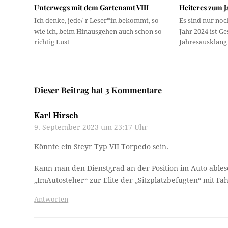
Unterwegs mit dem Gartenamt VIII
Heiteres zum 
Ich denke, jede/-r Leser*in bekommt, so
Es sind nur no
wie ich, beim Hinausgehen auch schon so
Jahr 2024 ist G
richtig Lust…
Jahresausklan
Dieser Beitrag hat 3 Kommentare
Karl Hirsch
9. September 2023 um 23:17 Uhr
Könnte ein Steyr Typ VII Torpedo sein.
Kann man den Dienstgrad an der Position im Auto ablese
„ImAutosteher“ zur Elite der „Sitzplatzbefugten“ mit Fa
Antworten