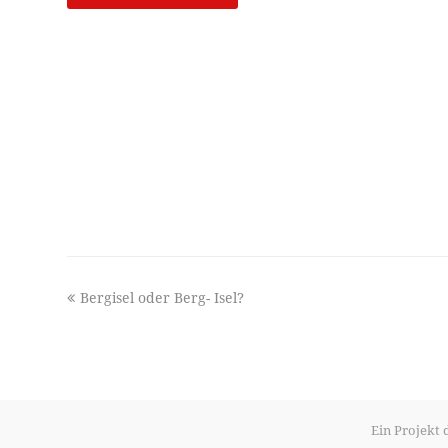
previous
Bergisel oder Berg- Isel?
post:
Ein Projekt 