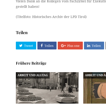
Vielen Dank an die Kollegen vom Fachzirkel für Exekut
gestellt haben!
(Titelfoto: Historisches Archiv der LPD Tirol)
Teilen
Tweet
Teilen
Plus one
Teilen
Frühere Beiträge
ARBEIT UND ALLTAG
ARBEIT UND 