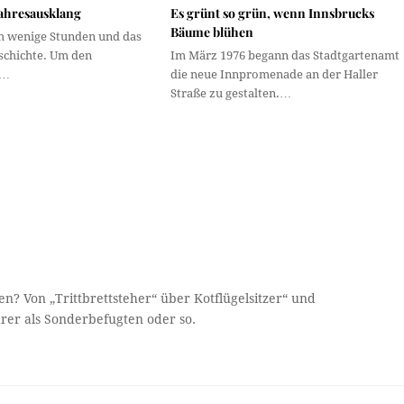
Jahresausklang
Es grünt so grün, wenn Innsbrucks
Bäume blühen
ch wenige Stunden und das
eschichte. Um den
Im März 1976 begann das Stadtgartenamt
g…
die neue Innpromenade an der Haller
Straße zu gestalten.…
n? Von „Trittbrettsteher“ über Kotflügelsitzer“ und
hrer als Sonderbefugten oder so.