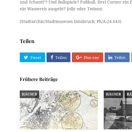
und Schanti“? Und Ballspiele? Fußball. Drei Corner ein
ein Wassereis ausgeht? Jolly oder Twinny.
(Stadtarchiv/Stadtmuseum Innsbruck; Ph/A-24.643)
Teilen
Tweet
Teilen
Plus one
Teilen
Frühere Beiträge
HÄUSER
HÄUSER
RÄ