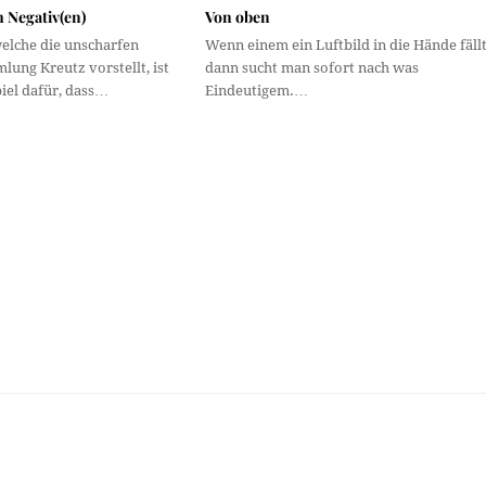
m Negativ(en)
Von oben
welche die unscharfen
Wenn einem ein Luftbild in die Hände fällt
lung Kreutz vorstellt, ist
dann sucht man sofort nach was
iel dafür, dass…
Eindeutigem.…