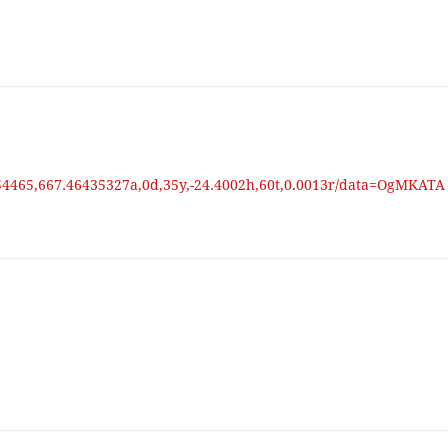
54465,667.46435327a,0d,35y,-24.4002h,60t,0.0013r/data=OgMKATA