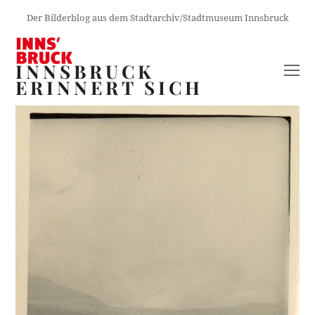
Der Bilderblog aus dem Stadtarchiv/Stadtmuseum Innsbruck
INNSBRUCK
O
ERINNERT SICH
M
M