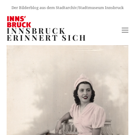
Der Bilderblog aus dem Stadtarchiv/Stadtmuseum Innsbruck
INNSBRUCK
O
ERINNERT SICH
M
M