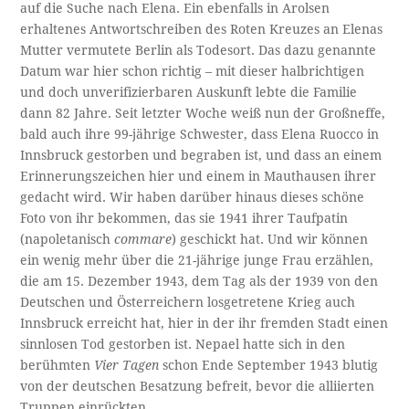
auf die Suche nach Elena. Ein ebenfalls in Arolsen
erhaltenes Antwortschreiben des Roten Kreuzes an Elenas
Mutter vermutete Berlin als Todesort. Das dazu genannte
Datum war hier schon richtig – mit dieser halbrichtigen
und doch unverifizierbaren Auskunft lebte die Familie
dann 82 Jahre. Seit letzter Woche weiß nun der Großneffe,
bald auch ihre 99-jährige Schwester, dass Elena Ruocco in
Innsbruck gestorben und begraben ist, und dass an einem
Erinnerungszeichen hier und einem in Mauthausen ihrer
gedacht wird. Wir haben darüber hinaus dieses schöne
Foto von ihr bekommen, das sie 1941 ihrer Taufpatin
(napoletanisch
commare
) geschickt hat. Und wir können
ein wenig mehr über die 21-jährige junge Frau erzählen,
die am 15. Dezember 1943, dem Tag als der 1939 von den
Deutschen und Österreichern losgetretene Krieg auch
Innsbruck erreicht hat, hier in der ihr fremden Stadt einen
sinnlosen Tod gestorben ist. Nepael hatte sich in den
berühmten
Vier Tagen
schon Ende September 1943 blutig
von der deutschen Besatzung befreit, bevor die alliierten
Truppen einrückten.