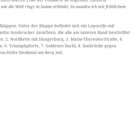
hten oberen Ecke der Postkarte ist folgender Liedtext
 wie die Welt rings in Sonne erblinkt, So wandre ich mit fröhlichem
fklappen. Unter der Klappe befindet sich ein Leporello mit
zehn Innsbrucker Ansichten, die alle am unteren Rand beschrifte
ze, 2. Nordkette mit Hungerburg, 3. Maria-Theresien-Straße, 4.
, 6. Triumphpforte, 7. Goldenes Dachl, 8. Innbrücke gegen
eas-Hofer-Denkmal am Berg Isel.