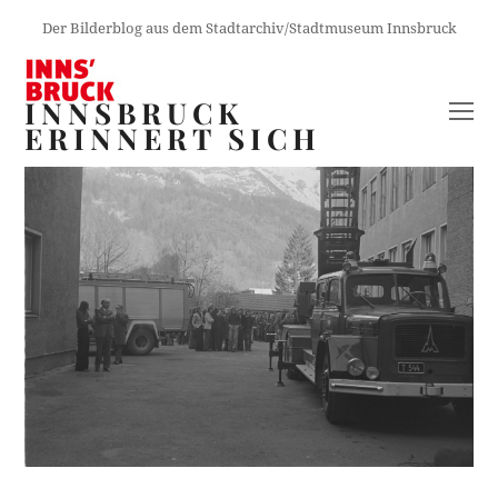
Der Bilderblog aus dem Stadtarchiv/Stadtmuseum Innsbruck
INNSBRUCK
O
ERINNERT SICH
M
M