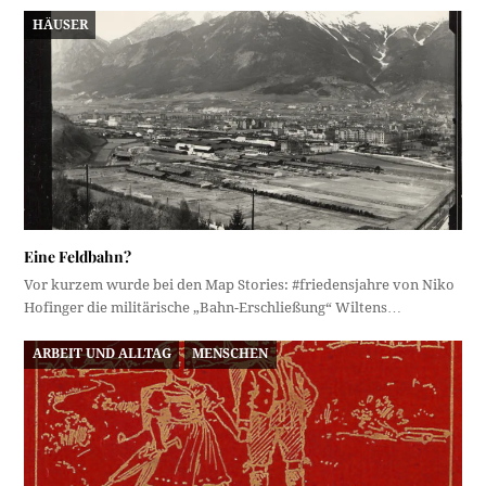
HÄUSER
Eine Feldbahn?
Vor kurzem wurde bei den Map Stories: #friedensjahre von Niko
Hofinger die militärische „Bahn-Erschließung“ Wiltens…
ARBEIT UND ALLTAG
MENSCHEN