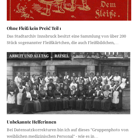
Ohne Fleiß kein Preis! Teil 1
Das Stadtarchiv Innsbruck besitzt eine Sammlung von über 200
Stück sogenannter Fleißkärtchen, die auch Fleißbildchen,…
ARBEIT UND ALLTAG
RÄTSEL
Unbekannte Helferinnen
Bei Datensatzkorrekturen bin ich auf dieses "Gruppenphoto von
weiblichen medizinischen Personal" - wie es in…