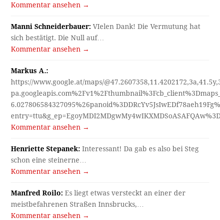
Kommentar ansehen →
Manni Schneiderbauer:
VIelen Dank! Die Vermutung hat
sich bestätigt. Die Null auf…
Kommentar ansehen →
Markus A.:
https://www.google.at/maps/@47.2607358,11.4202172,3a,41.5y
pa.googleapis.com%2Fv1%2Fthumbnail%3Fcb_client%3Dmap
6.027806584327095%26panoid%3DDRcYv5JsIwEDf78aeh19Fg%
entry=ttu&g_ep=EgoyMDI2MDgwMy4wIKXMDSoASAFQAw%3
Kommentar ansehen →
Henriette Stepanek:
Interessant! Da gab es also bei Steg
schon eine steinerne…
Kommentar ansehen →
Manfred Roilo:
Es liegt etwas versteckt an einer der
meistbefahrenen Straßen Innsbrucks,…
Kommentar ansehen →