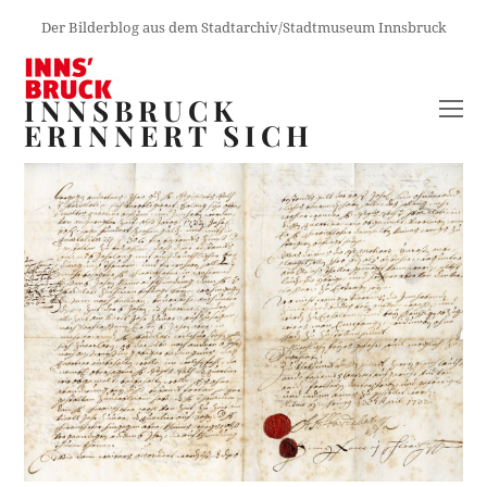
Der Bilderblog aus dem Stadtarchiv/Stadtmuseum Innsbruck
INNSBRUCK
O
ERINNERT SICH
M
M