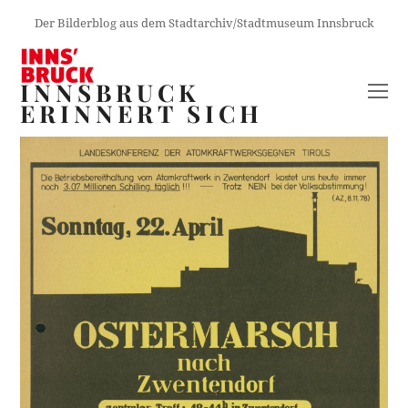
Der Bilderblog aus dem Stadtarchiv/Stadtmuseum Innsbruck
INNSBRUCK
O
ERINNERT SICH
M
M