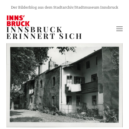
Der Bilderblog aus dem Stadtarchiv/Stadtmuseum Innsbruck
INNSBRUCK
O
ERINNERT SICH
M
M