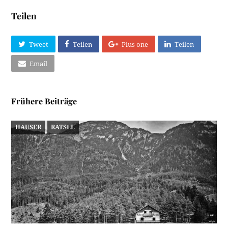
Teilen
Tweet
Teilen
Plus one
Teilen
Email
Frühere Beiträge
HÄUSER
RÄTSEL