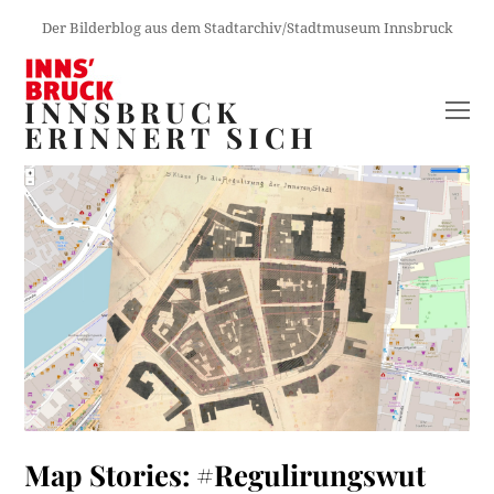
Der Bilderblog aus dem Stadtarchiv/Stadtmuseum Innsbruck
INNSBRUCK
O
ERINNERT SICH
M
M
Map Stories: #Regulirungswut