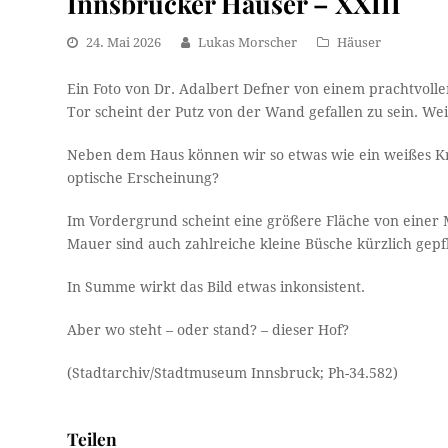
Innsbrucker Häuser – XXIII
24. Mai 2026
Lukas Morscher
Häuser
Ein Foto von Dr. Adalbert Defner von einem prachtvollen
Tor scheint der Putz von der Wand gefallen zu sein. W
Neben dem Haus können wir so etwas wie ein weißes Kre
optische Erscheinung?
Im Vordergrund scheint eine größere Fläche von einer M
Mauer sind auch zahlreiche kleine Büsche kürzlich gep
In Summe wirkt das Bild etwas inkonsistent.
Aber wo steht – oder stand? – dieser Hof?
(Stadtarchiv/Stadtmuseum Innsbruck; Ph-34.582)
Teilen