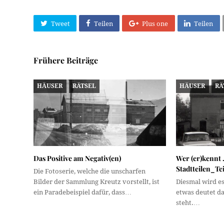
Tweet
Teilen
Plus one
Teilen
Frühere Beiträge
HÄUSER
RÄTSEL
HÄUSER
RÄ
Das Positive am Negativ(en)
Wer (er)kennt 
Stadtteilen_Tei
Die Fotoserie, welche die unscharfen
Bilder der Sammlung Kreutz vorstellt, ist
Diesmal wird es
ein Paradebeispiel dafür, dass…
etwas deutet da
steht.…