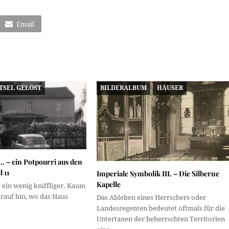
Email
TSEL GELÖST
BILDERALBUM
HÄUSER
… – ein Potpourri aus den
l 11
Imperiale Symbolik III. – Die Silberne
Kapelle
 ein wenig kniffliger. Kaum
rauf hin, wo das Haus
Das Ableben eines Herrschers oder
Landesregenten bedeutet oftmals für die
Untertanen der beherrschten Territorien