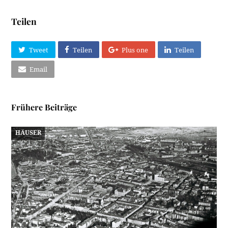
Teilen
Tweet
Teilen
Plus one
Teilen
Email
Frühere Beiträge
HÄUSER