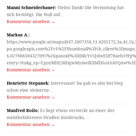
Manni Schneiderbauer:
VIelen Dank! Die Vermutung hat
sich bestätigt. Die Null auf…
Kommentar ansehen →
Markus A.:
https://www.google.at/maps/@47.2607358,11.4202172,3a,41.5y
pa.googleapis.com%2Fv1%2Fthumbnail%3Fcb_client%3Dmap
6.027806584327095%26panoid%3DDRcYv5JsIwEDf78aeh19Fg%
entry=ttu&g_ep=EgoyMDI2MDgwMy4wIKXMDSoASAFQAw%3
Kommentar ansehen →
Henriette Stepanek:
Interessant! Da gab es also bei Steg
schon eine steinerne…
Kommentar ansehen →
Manfred Roilo:
Es liegt etwas versteckt an einer der
meistbefahrenen Straßen Innsbrucks,…
Kommentar ansehen →