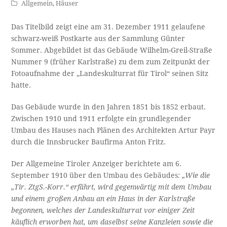
Allgemein
,
Häuser
Das Titelbild zeigt eine am 31. Dezember 1911 gelaufene
schwarz-weiß Postkarte aus der Sammlung Günter
Sommer. Abgebildet ist das Gebäude Wilhelm-Greil-Straße
Nummer 9 (früher Karlstraße) zu dem zum Zeitpunkt der
Fotoaufnahme der „Landeskulturrat für Tirol“ seinen Sitz
hatte.
Das Gebäude wurde in den Jahren 1851 bis 1852 erbaut.
Zwischen 1910 und 1911 erfolgte ein grundlegender
Umbau des Hauses nach Plänen des Architekten Artur Payr
durch die Innsbrucker Baufirma Anton Fritz.
Der Allgemeine Tiroler Anzeiger berichtete am 6.
September 1910 über den Umbau des Gebäudes
: „Wie die
„Tir. ZtgS.-Korr.“ erfährt, wird gegenwärtig mit dem Umbau
und einem großen An­bau an ein Haus in der Karlstraße
begonnen, welches der Landeskulturrat vor einiger Zeit
käuflich erworben hat, um daselbst seine Kanzleien sowie die