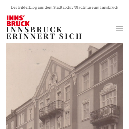
Der Bilderblog aus dem Stadtarchiv/Stadtmuseum Innsbruck
INNSBRUCK
O
ERINNERT SICH
M
M