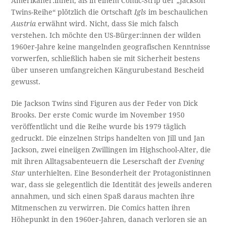
Amerikaner:innen, als in einem Comic-Strip der „Jackson
Twins-Reihe“ plötzlich die Ortschaft
Igls
im beschaulichen
Austria
erwähnt wird. Nicht, dass Sie mich falsch
verstehen. Ich möchte den US-Bürger:innen der wilden
1960er-Jahre keine mangelnden geografischen Kenntnisse
vorwerfen, schließlich haben sie mit Sicherheit bestens
über unseren umfangreichen Kängurubestand Bescheid
gewusst.
Die Jackson Twins sind Figuren aus der Feder von Dick
Brooks. Der erste Comic wurde im November 1950
veröffentlicht und die Reihe wurde bis 1979 täglich
gedruckt. Die einzelnen Strips handelten von Jill und Jan
Jackson, zwei eineiigen Zwillingen im Highschool-Alter, die
mit ihren Alltagsabenteuern die Leserschaft der
Evening
Star
unterhielten. Eine Besonderheit der Protagonistinnen
war, dass sie gelegentlich die Identität des jeweils anderen
annahmen, und sich einen Spaß daraus machten ihre
Mitmenschen zu verwirren. Die Comics hatten ihren
Höhepunkt in den 1960er-Jahren, danach verloren sie an