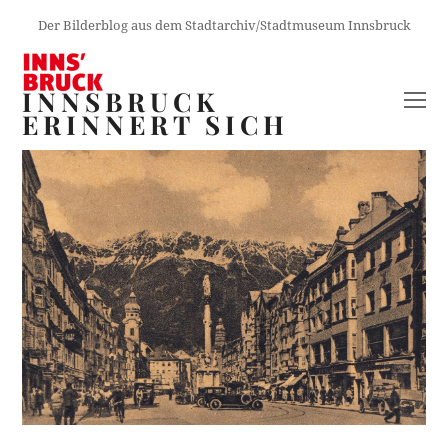
Der Bilderblog aus dem Stadtarchiv/Stadtmuseum Innsbruck
INNSBRUCK
O
ERINNERT SICH
M
M