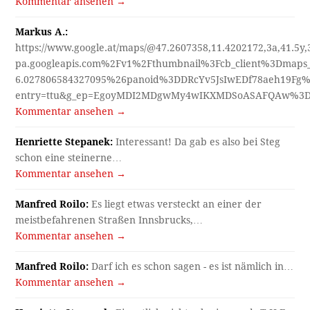
Kommentar ansehen →
Markus A.:
https://www.google.at/maps/@47.2607358,11.4202172,3a,41.5y
pa.googleapis.com%2Fv1%2Fthumbnail%3Fcb_client%3Dmap
6.027806584327095%26panoid%3DDRcYv5JsIwEDf78aeh19Fg%
entry=ttu&g_ep=EgoyMDI2MDgwMy4wIKXMDSoASAFQAw%3
Kommentar ansehen →
Henriette Stepanek:
Interessant! Da gab es also bei Steg
schon eine steinerne…
Kommentar ansehen →
Manfred Roilo:
Es liegt etwas versteckt an einer der
meistbefahrenen Straßen Innsbrucks,…
Kommentar ansehen →
Manfred Roilo:
Darf ich es schon sagen - es ist nämlich in…
Kommentar ansehen →