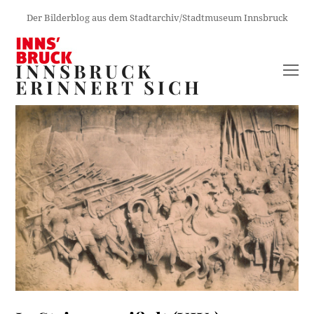
Der Bilderblog aus dem Stadtarchiv/Stadtmuseum Innsbruck
INNSBRUCK
O
ERINNERT SICH
M
M