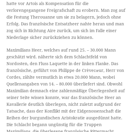
hatte vor Artois als Kompensation für die
verlorengegangene Freigrafschaft zu erobern. Man zog auf
die Festung Therouanne um sie zu belagern, jedoch ohne
Erfolg. Das französische Entsatzheer nahte heran und man
zog sich in Richtung Aire zurück, um sich im Falle einer
Niederlage sicher zurückziehen zu können.
Maximilians Heer, welches auf rund 25. – 30.000 Mann
geschätzt wird. näherte sich dem Schlachtfeld von
Nordosten, den Fluss Laquette in der linken Flanke. Das
französische, geführt von Philippe de Crèvecœur, Herr von
Cordes, zählte vermutlich in etwa 20.000 Mann, wobei
Quellenangaben von 14. – 80.000 überliefert sind. Obwohl
Maximilian demnach eine zahlenmäßige Überlegenheit auf
seiner Seite wissen konnte, war das französische Heer an
Kavallerie deutlich überlegen, nicht zuletzt aufgrund der
Tatsache, dass der Konflikt mit der Eidgenossenschaft die
Reihen der burgundischen Aristokratie ausgedünnt hatte.
Die Schlacht begann ungünstig für die Truppen
Maximilians, die überlegene französische Rittermacht