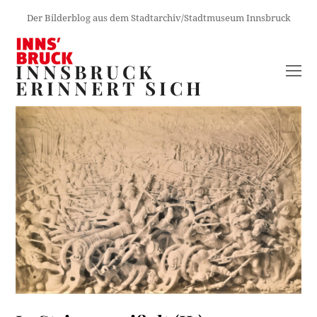
Der Bilderblog aus dem Stadtarchiv/Stadtmuseum Innsbruck
INNSBRUCK
O
ERINNERT SICH
M
M