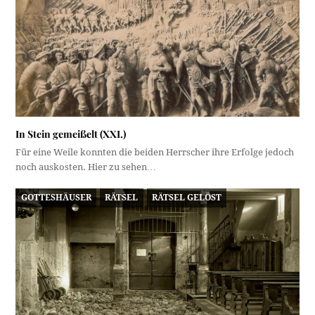
In Stein gemeißelt (XXI.)
Für eine Weile konnten die beiden Herrscher ihre Erfolge jedoch
noch auskosten. Hier zu sehen…
GOTTESHÄUSER
RÄTSEL
RÄTSEL GELÖST