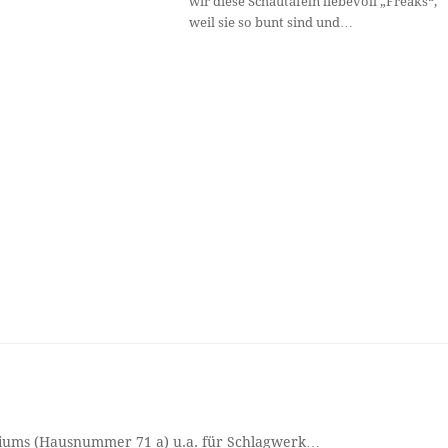
wir diese Schautafeln liebevoll „Freaks“,
weil sie so bunt sind und…
oriums (Hausnummer 71 a) u.a. für Schlagwerk…