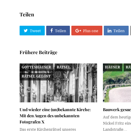
Teilen
Tweet
Teilen
Plus one
Teilen
Frühere Beiträge
GOTTESHÄUSER
RÄTSEL
HÄUSER
RÄ
RÄTSEL GELÖST
Und wieder eine (un)bekannte Kirche:
Bauwerk gesuc
Mit den Augen des unbekannten
Auf dem heutige
Fotografen X
Nickel Fritz ei
Das erste Kirchenrätsel unseres
Landstraße…