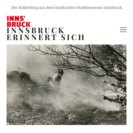
Der Bilderblog aus dem Stadtarchiv/Stadtmuseum Innsbruck
INNSBRUCK
O
ERINNERT SICH
M
M