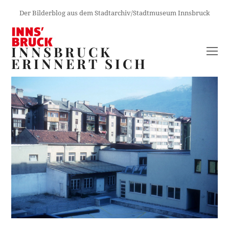
Der Bilderblog aus dem Stadtarchiv/Stadtmuseum Innsbruck
INNSBRUCK
O
ERINNERT SICH
M
M