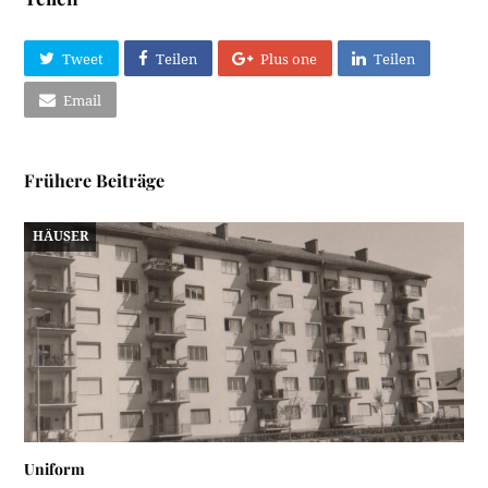
Tweet
Teilen
Plus one
Teilen
Email
Frühere Beiträge
HÄUSER
Uniform