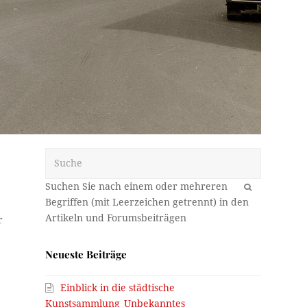
Suche
OK
r
Neueste Beiträge
Einblick in die städtische
Kunstsammlung_Unbekanntes