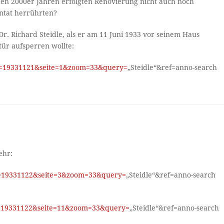
den 2000er Jahren erfolgten Renovierung nicht auch noch
entat herrührten?
Dr. Richard Steidle, als er am 11 Juni 1933 vor seinem Haus
tür aufsperren wollte:
tum=19331121&seite=1&zoom=33&query=
„Steidle“&ref=anno-search
ehr:
um=19331122&seite=3&zoom=33&query=
„Steidle“&ref=anno-search
um=19331122&seite=11&zoom=33&query=
„Steidle“&ref=anno-search