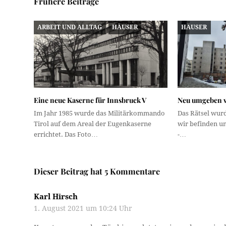
Frühere Beiträge
ARBEIT UND ALLTAG
HÄUSER
HÄUSER
Eine neue Kaserne für Innsbruck V
Neu umgeben vo
Im Jahr 1985 wurde das Militärkommando
Das Rätsel wurd
Tirol auf dem Areal der Eugenkaserne
wir befinden un
errichtet. Das Foto…
-…
Dieser Beitrag hat 5 Kommentare
Karl Hirsch
1. August 2021 um 10:24 Uhr