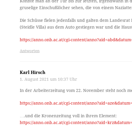
Konnte man an der Tür bis zur letzten, irgendwann in 
gruselige Einschußlöcher sehen, die von einem Naziatt
Die Schüsse fielen jedenfalls und galten dem Landesrat 
(Steidle Villa) aus dem Auto gestiegen war und die Haus
https://anno.onb.ac.at/cgi-content/anno?aid=abd&da
Antworten
Karl Hirsch
1. August 2021 um 10:37 Uhr
In der Arbeiterzeitung vom 22. November steht noch m
https://anno.onb.ac.at/cgi-content/anno?aid=aze&dat
….und die Kronenzeitung voll in ihrem Element:
https://anno.onb.ac.at/cgi-content/anno?aid=krz&dat