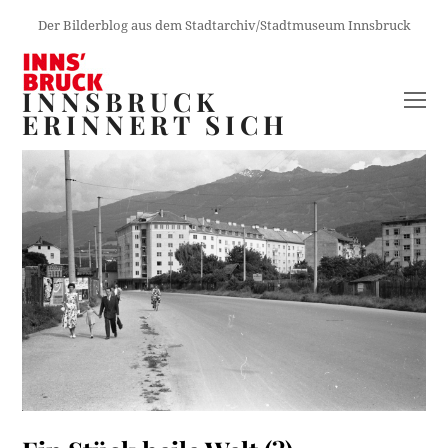
Der Bilderblog aus dem Stadtarchiv/Stadtmuseum Innsbruck
INNSBRUCK
O
ERINNERT SICH
M
M