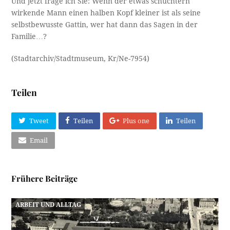
Und jetzt frage ich Sie: Wenn der etwas schüchtern
wirkende Mann einen halben Kopf kleiner ist als seine
selbstbewusste Gattin, wer hat dann das Sagen in der
Familie…?
(Stadtarchiv/Stadtmuseum, Kr/Ne-7954)
Teilen
Tweet
Teilen
Plus one
Teilen
Email
Frühere Beiträge
ARBEIT UND ALLTAG