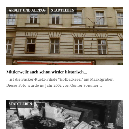
ARBEIT UND ALLTAG
STADTLEBEN
Mittlerweile auch schon wieder historisch…
...ist die Bäcker-Ruetz-Filiale "Hofbäckerei" am Marktgraben.
Dieses Foto wurde im Jahr 2002 von Günter Sommer…
STADTLEBEN