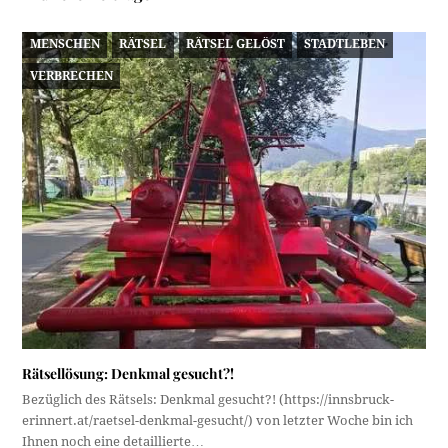
MENSCHEN
RÄTSEL
RÄTSEL GELÖST
STADTLEBEN
VERBRECHEN
Rätsellösung: Denkmal gesucht?!
Bezüglich des Rätsels: Denkmal gesucht?! (https://innsbruck-
erinnert.at/raetsel-denkmal-gesucht/) von letzter Woche bin ich
Ihnen noch eine detaillierte…