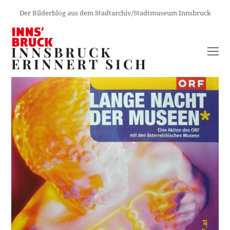
Der Bilderblog aus dem Stadtarchiv/Stadtmuseum Innsbruck
INNSBRUCK
O
ERINNERT SICH
M
M